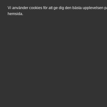
Vi använder cookies för att ge dig den bästa upplevelsen p
hemsida.
Sök
Produkter
Mina sidor
Förbrukning
Bläck, toner & förbrukningsvaror
Bläckpatroner
Canon