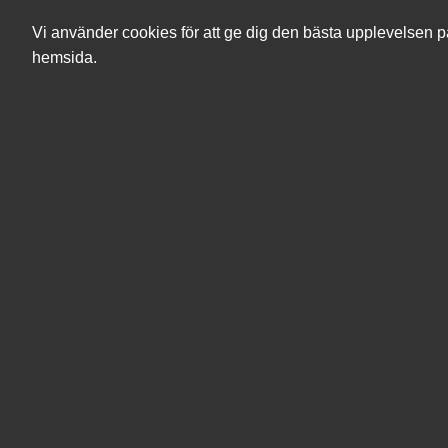
Vi använder cookies för att ge dig den bästa upplevelsen p
hemsida.
Sök
Produkter
Mina sidor
Kringutrustning
Tillbehör
Montering & tillbehör - AV
Ergotron