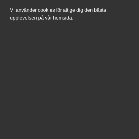
Vi använder cookies för att ge dig den bästa
upplevelsen på vår hemsida.
Sök
Produkter
Mina sidor
Bläck, toner & förbrukningsvaror
Bläckpatroner
Sortera efter
Filter
Sortera efter
Tillverkare
Fast bläck
Tillverkare
Filament
Zebra Technologies
77
Zebra Technologies
HP
73
Zebra - 203 dpi - skrivhuvud