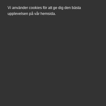
Vi använder cookies för att ge dig den bästa
upplevelsen på vår hemsida.
Sök
Produkter
Mina sidor
Tillbehör
Batterier - bärbara datorer
Sortera efter
Filter
Sortera efter
Produkttaggar
Batterier - handdatorer
Produkttaggar
Dockningslösningar
Fokussortiment
6
Lenovo
Tillverkare
ThinkPad 5000